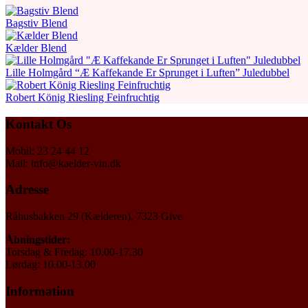
Bagstiv Blend
Kælder Blend
Lille Holmgård “Æ Kaffekande Er Sprunget i Luften” Juledubbel
Robert König Riesling Feinfruchtig
Kontakt Os
Mobil: 23 24 44 12
Mail: info@kaelder-vin.dk
Adresse
Råhusbakken 29 (Kælderen), 7323 Give
Åbningstider:
Torsdag & Fredag: 10.00-17.30
Lørdag: 10.00-13.00
Information