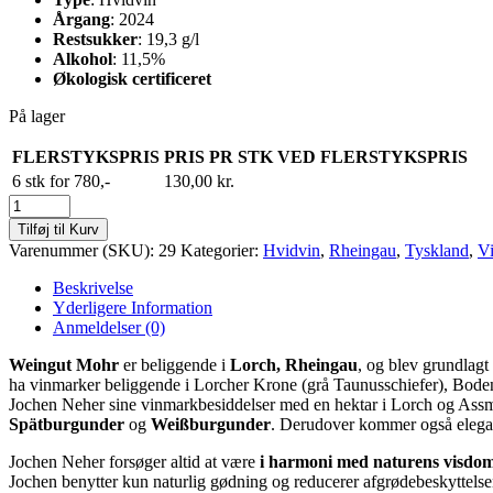
Årgang
: 2024
Restsukker
: 19,3 g/l
Alkohol
: 11,5%
Økologisk certificeret
På lager
FLERSTYKSPRIS
PRIS PR STK VED FLERSTYKSPRIS
6 stk for 780,-
130,00
kr.
Mohr
Riesling
Tilføj til Kurv
Feinherb
Varenummer (SKU):
29
Kategorier:
Hvidvin
,
Rheingau
,
Tyskland
,
V
antal
Beskrivelse
Yderligere Information
Anmeldelser (0)
Weingut Mohr
er beliggende i
Lorch, Rheingau
, og blev grundlag
ha vinmarker beliggende i Lorcher Krone (grå Taunusschiefer), Bodenta
Jochen Neher sine vinmarkbesiddelser med en hektar i Lorch og Ass
Spätburgunder
og
Weißburgunder
. Derudover kommer også elegant
Jochen Neher forsøger altid at være
i harmoni med naturens visdo
Jochen benytter kun naturlig gødning og reducerer afgrødebeskyttelsen