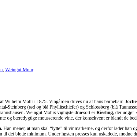
in
,
Weingut Mohr
t af Wilhelm Mohr i 1875. Vingården drives nu af hans barnebarn
Joch
l-Steinberg (rød og blå Phyllitschiefer) og Schlossberg (blå Taunussch
mannshausen. Weingut Mohrs vigtigste druesort er
Riesling
, der udgør
e og bæredygtige mousserende vine, der konsekvent er blandt de bedst
m
. Han mener, at man skal “lytte” til vinmarkerne, og derfor lader han 
 til det blotte minimum. Under høsten presses kun uskadede, modne drue