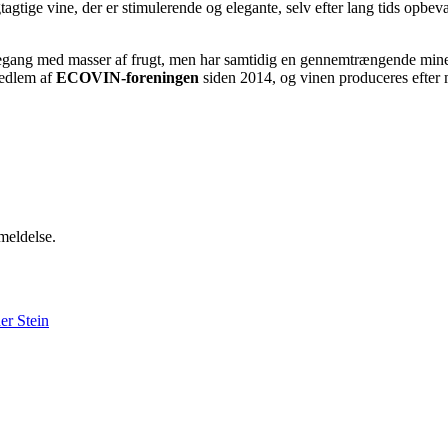
gtige vine, der er stimulerende og elegante, selv efter lang tids opbe
gang med masser af frugt, men har samtidig en gennemtrængende mineral
medlem af
ECOVIN-foreningen
siden 2014, og vinen produceres efter 
meldelse.