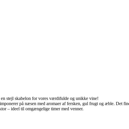
r en stejl skabelon for vores værdifulde og unikke vine!
n imponerer på næsen med aromaer af fersken, gul frugt og æble. Det fin
ktor – ideel til omgængelige timer med venner.