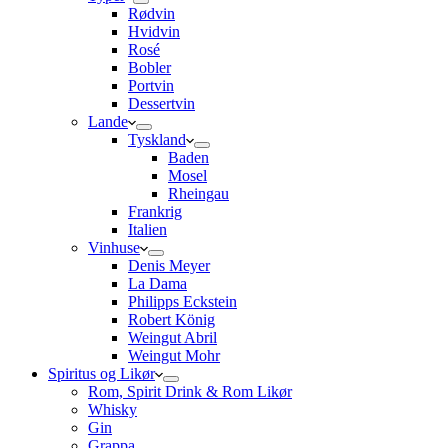
Rødvin
Hvidvin
Rosé
Bobler
Portvin
Dessertvin
Lande
Tyskland
Baden
Mosel
Rheingau
Frankrig
Italien
Vinhuse
Denis Meyer
La Dama
Philipps Eckstein
Robert König
Weingut Abril
Weingut Mohr
Spiritus og Likør
Rom, Spirit Drink & Rom Likør
Whisky
Gin
Grappa