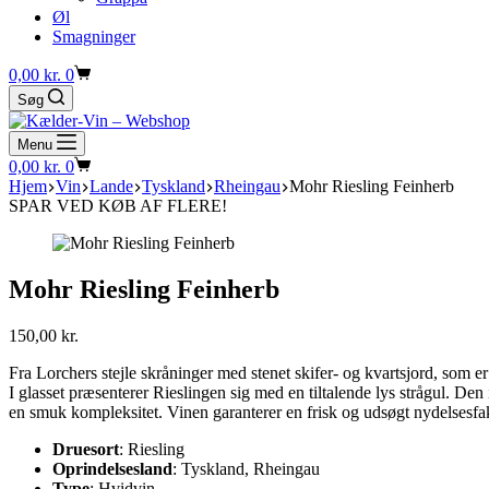
Øl
Smagninger
Indkøbskurv
0,00
kr.
0
Søg
Menu
Indkøbskurv
0,00
kr.
0
Hjem
Vin
Lande
Tyskland
Rheingau
Mohr Riesling Feinherb
SPAR VED KØB AF FLERE!
Mohr Riesling Feinherb
150,00
kr.
Fra Lorchers stejle skråninger med stenet skifer- og kvartsjord, som e
I glasset præsenterer Rieslingen sig med en tiltalende lys strågul. De
en smuk kompleksitet. Vinen garanterer en frisk og udsøgt nydelsesfa
Druesort
: Riesling
Oprindelsesland
: Tyskland, Rheingau
Type
: Hvidvin