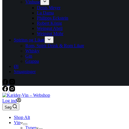
Vinhuse
Denis Meyer
La Dama
Philipps Eckstein
Robert König
Weingut Abril
Weingut Mohr
Spiritus og Likør
Rom, Spirit Drink & Rom Likør
Whisky
Gin
Grappa
Øl
Smagninger
Log ind
Søg
Shop Alt
Vin
Typer