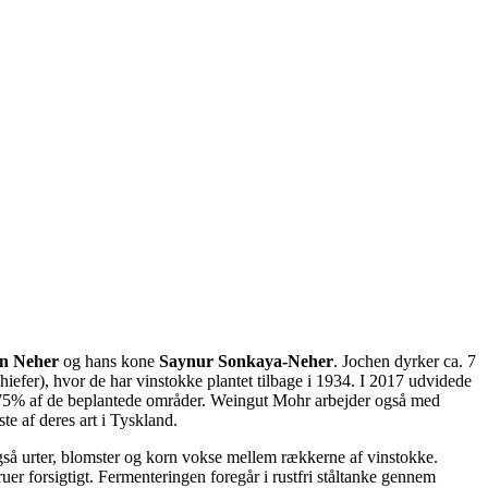
en Neher
og hans kone
Saynur Sonkaya-Neher
. Jochen dyrker ca. 7
iefer), hvor de har vinstokke plantet tilbage i 1934. I 2017 udvidede
 75% af de beplantede områder. Weingut Mohr arbejder også med
e af deres art i Tyskland.
også urter, blomster og korn vokse mellem rækkerne af vinstokke.
r forsigtigt. Fermenteringen foregår i rustfri ståltanke gennem