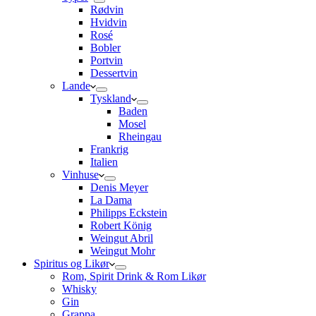
Rødvin
Hvidvin
Rosé
Bobler
Portvin
Dessertvin
Lande
Tyskland
Baden
Mosel
Rheingau
Frankrig
Italien
Vinhuse
Denis Meyer
La Dama
Philipps Eckstein
Robert König
Weingut Abril
Weingut Mohr
Spiritus og Likør
Rom, Spirit Drink & Rom Likør
Whisky
Gin
Grappa