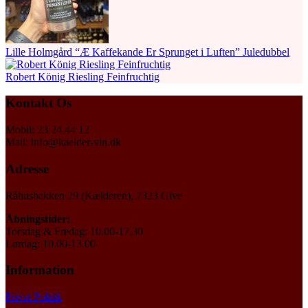
Lille Holmgård “Æ Kaffekande Er Sprunget i Luften” Juledubbel
Robert König Riesling Feinfruchtig
Kontakt Os
Mobil: 23 24 44 12
Mail: info@kaelder-vin.dk
Adresse
Råhusbakken 29 (Kælderen), 7323 Give
Åbningstider:
Torsdag & Fredag: 10.00-17.30
Lørdag: 10.00-13.00
Information
Privat Politik