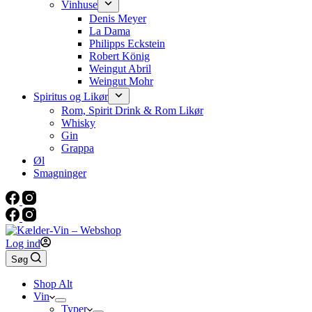
Vinhuse
Denis Meyer
La Dama
Philipps Eckstein
Robert König
Weingut Abril
Weingut Mohr
Spiritus og Likør
Rom, Spirit Drink & Rom Likør
Whisky
Gin
Grappa
Øl
Smagninger
Log ind
Søg
Shop Alt
Vin
Typer