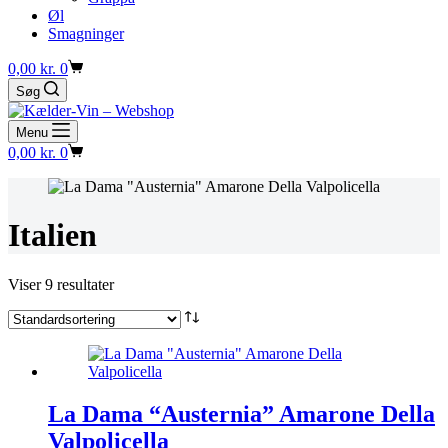
Øl
Smagninger
Indkøbskurv
0,00
kr.
0
Søg
Menu
Indkøbskurv
0,00
kr.
0
Italien
Viser 9 resultater
La Dama “Austernia” Amarone Della
Valpolicella