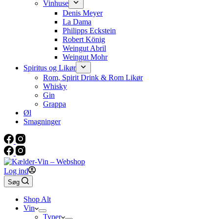
Vinhuse
Denis Meyer
La Dama
Philipps Eckstein
Robert König
Weingut Abril
Weingut Mohr
Spiritus og Likør
Rom, Spirit Drink & Rom Likør
Whisky
Gin
Grappa
Øl
Smagninger
Log ind
Søg
Shop Alt
Vin
Typer