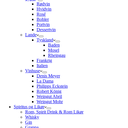
Rødvin
Hvidvin
Rosé
Bobler
Portvin
Dessertvin
Lande
Tyskland
Baden
Mosel
Rheingau
Frankrig
Italien
Vinhuse
Denis Meyer
La Dama
Philipps Eckstein
Robert König
Weingut Abril
Weingut Mohr
Spiritus og Likør
Rom, Spirit Drink & Rom Likør
Whisky
Gin
Grappa