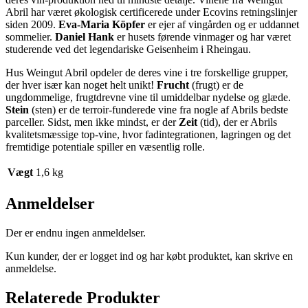
Abril har været økologisk certificerede under Ecovins retningslinjer
siden 2009.
Eva-Maria Köpfer
er ejer af vingården og er uddannet
sommelier.
Daniel Hank
er husets førende vinmager og har været
studerende ved det legendariske Geisenheim i Rheingau.
Hus Weingut Abril opdeler de deres vine i tre forskellige grupper,
der hver især kan noget helt unikt!
Frucht
(frugt) er de
ungdommelige, frugtdrevne vine til umiddelbar nydelse og glæde.
Stein
(sten) er de terroir-funderede vine fra nogle af Abrils bedste
parceller. Sidst, men ikke mindst, er der
Zeit
(tid), der er Abrils
kvalitetsmæssige top-vine, hvor fadintegrationen, lagringen og det
fremtidige potentiale spiller en væsentlig rolle.
Vægt
1,6 kg
Anmeldelser
Der er endnu ingen anmeldelser.
Kun kunder, der er logget ind og har købt produktet, kan skrive en
anmeldelse.
Relaterede Produkter