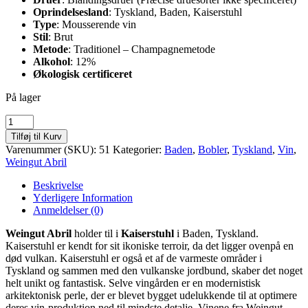
Oprindelsesland
: Tyskland, Baden, Kaiserstuhl
Type
: Mousserende vin
Stil
: Brut
Metode
: Traditionel – Champagnemetode
Alkohol
: 12%
Økologisk certificeret
På lager
Abril
Crémant
Tilføj til Kurv
Brut
Varenummer (SKU):
51
Kategorier:
Baden
,
Bobler
,
Tyskland
,
Vin
,
antal
Weingut Abril
Beskrivelse
Yderligere Information
Anmeldelser (0)
Weingut Abril
holder til i
Kaiserstuhl
i Baden, Tyskland.
Kaiserstuhl er kendt for sit ikoniske terroir, da det ligger ovenpå en
død vulkan. Kaiserstuhl er også et af de varmeste områder i
Tyskland og sammen med den vulkanske jordbund, skaber det noget
helt unikt og fantastisk. Selve vingården er en modernistisk
arkitektonisk perle, der er blevet bygget udelukkende til at optimere
deres vin-produktion ned til mindste detalje. Vinene fra Weingut