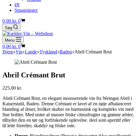
Øl
Smagninger
Indkøbskurv
0,00
kr.
0
Søg
Menu
Indkøbskurv
0,00
kr.
0
Hjem
Vin
Lande
Tyskland
Baden
Abril Crémant Brut
Abril Crémant Brut
225,00
kr.
Abril Crémant Brut, en elegant mousserende vin fra Weingut Abril i
Kaiserstuhl, Baden. Denne Crémant er lavet af en nøje afbalanceret
blanding af druer, hvilket skaber en harmonisk og kompleks vin med
fine bobler. Med noter af masser friske citrusfrugter og grønne æbler,
tilbyder den en tør og forfriskende oplevelse. deel som aperitif eller
til lette forretter, skaldyr og friske oste.
Druer
: Blandingsdruer (Præcise druesorter ikke specificeret)